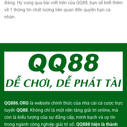
đáng. Hy vọng qua bài viết trên của QQ88, bạn sẽ biết thêm
về 1 thông tin chất lượng liên quan đến quyền hạn cá
nhân.
QQ886.ORG
là website chính thức của nhà cái cá cược trực
tuyến
QQ88
. Không chỉ là một nền tảng giải trí online, mà
còn là biểu tượng của sự đẳng cấp, minh bạch và uy tín
trong ngành công nghiệp giải trí số.
QQ888 hiện là thành