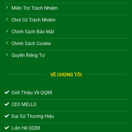
Miễn Trừ Trách Nhiệm
Chơi Có Trách Nhiệm
Chính Sách Bảo Mật
Chính Sách Cookie
Quyền Riêng Tư
VỀ CHÚNG TÔI
Giới Thiệu Về QQ88
CEO MELLO
Đại Sứ Thương Hiệu
Liên Hệ QQ88