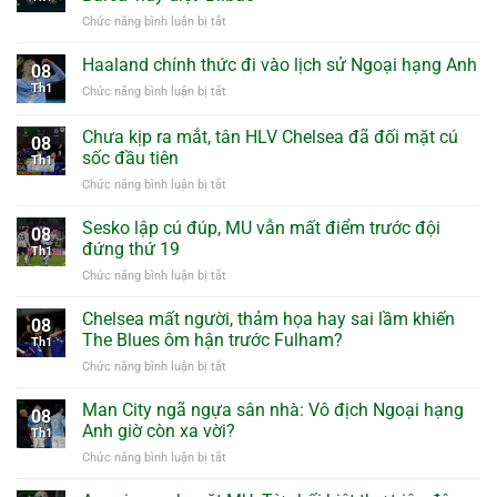
sẽ
xã
ở
Chức năng bình luận bị tắt
có
Messi,
Raphinha
avatar
nguyên
có
Haaland chính thức đi vào lịch sử Ngoại hạng Anh
AI
nhân
08
màn
giống
thực
Th1
ở
Chức năng bình luận bị tắt
trình
người
sự
Haaland
diễn
thật
là
chính
Chưa kịp ra mắt, tân HLV Chelsea đã đối mặt cú
điểm
để
08
gì?
thức
10
sốc đầu tiên
hỗ
Th1
đi
giúp
trợ
ở
Chức năng bình luận bị tắt
vào
trận
VAR
Chưa
lịch
Barca
kịp
sử
Sesko lập cú đúp, MU vẫn mất điểm trước đội
‘hủy
08
ra
Ngoại
đứng thứ 19
diệt’
Th1
mắt,
hạng
Bilbao
ở
Chức năng bình luận bị tắt
tân
Anh
Sesko
HLV
lập
Chelsea mất người, thảm họa hay sai lầm khiến
Chelsea
08
cú
đã
The Blues ôm hận trước Fulham?
Th1
đúp,
đối
ở
Chức năng bình luận bị tắt
MU
mặt
Chelsea
vẫn
cú
mất
Man City ngã ngựa sân nhà: Vô địch Ngoại hạng
mất
sốc
08
người,
điểm
Anh giờ còn xa vời?
đầu
Th1
thảm
trước
tiên
ở
Chức năng bình luận bị tắt
họa
đội
Man
hay
đứng
City