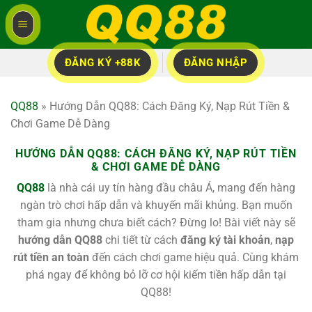
Bỏ
qua
nội
dung
ĐĂNG KÝ +88K
ĐĂNG NHẬP
QQ88
»
Hướng Dẫn QQ88: Cách Đăng Ký, Nạp Rút Tiền &
Chơi Game Dễ Dàng
HƯỚNG DẪN QQ88: CÁCH ĐĂNG KÝ, NẠP RÚT TIỀN
& CHƠI GAME DỄ DÀNG
QQ88
là nhà cái uy tín hàng đầu châu Á, mang đến hàng
ngàn trò chơi hấp dẫn và khuyến mãi khủng. Bạn muốn
tham gia nhưng chưa biết cách? Đừng lo! Bài viết này sẽ
hướng dẫn QQ88
chi tiết từ cách
đăng ký tài khoản
,
nạp
rút tiền an toàn
đến cách chơi game hiệu quả. Cùng khám
phá ngay để không bỏ lỡ cơ hội kiếm tiền hấp dẫn tại
QQ88!