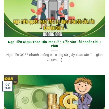
Nạp Tiền QQ88 Thao Tác Đơn Giản Tiền Vào Tài Khoản Chỉ 1
Phút
Nạp tiền QQ88 nhanh chóng chỉ trong 60 giây, thao tác đơn giản
và tiện [...]
07
Th10