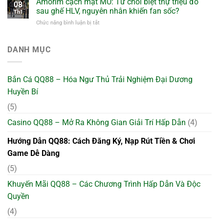
Amorim cạch mặt MU: Từ chối biệt thự triệu đô
sai
thứ
08
ngã
lầm
sau ghế HLV, nguyên nhân khiến fan sốc?
19
Th1
ngựa
khiến
ở
Chức năng bình luận bị tắt
sân
The
Amorim
nhà:
Blues
cạch
Vô
ôm
mặt
DANH MỤC
địch
hận
MU:
Ngoại
trước
Từ
hạng
Fulham?
chối
Anh
Bắn Cá QQ88 – Hóa Ngư Thủ Trải Nghiệm Đại Dương
biệt
giờ
thự
Huyền Bí
còn
triệu
xa
(5)
đô
vời?
sau
Casino QQ88 – Mở Ra Không Gian Giải Trí Hấp Dẫn
(4)
ghế
HLV,
nguyên
Hướng Dẫn QQ88: Cách Đăng Ký, Nạp Rút Tiền & Chơi
nhân
Game Dễ Dàng
khiến
fan
(5)
sốc?
Khuyến Mãi QQ88 – Các Chương Trình Hấp Dẫn Và Độc
Quyền
(4)