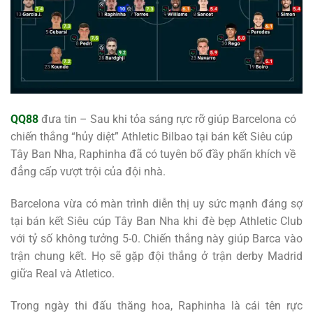
QQ88
đưa tin – Sau khi tỏa sáng rực rỡ giúp Barcelona có
chiến thắng “hủy diệt” Athletic Bilbao tại bán kết Siêu cúp
Tây Ban Nha, Raphinha đã có tuyên bố đầy phấn khích về
đẳng cấp vượt trội của đội nhà.
Barcelona vừa có màn trình diễn thị uy sức mạnh đáng sợ
tại bán kết Siêu cúp Tây Ban Nha khi đè bẹp Athletic Club
với tỷ số không tưởng 5-0. Chiến thắng này giúp Barca vào
trận chung kết. Họ sẽ gặp đội thắng ở trận derby Madrid
giữa Real và Atletico.
Trong ngày thi đấu thăng hoa, Raphinha là cái tên rực