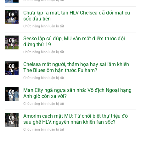
trình
người
sự
Haaland
diễn
thật
là
chính
Chưa kịp ra mắt, tân HLV Chelsea đã đối mặt cú
điểm
để
08
gì?
thức
10
sốc đầu tiên
hỗ
Th1
đi
giúp
trợ
ở
Chức năng bình luận bị tắt
vào
trận
VAR
Chưa
lịch
Barca
kịp
sử
Sesko lập cú đúp, MU vẫn mất điểm trước đội
‘hủy
08
ra
Ngoại
đứng thứ 19
diệt’
Th1
mắt,
hạng
Bilbao
ở
Chức năng bình luận bị tắt
tân
Anh
Sesko
HLV
lập
Chelsea mất người, thảm họa hay sai lầm khiến
Chelsea
08
cú
đã
The Blues ôm hận trước Fulham?
Th1
đúp,
đối
ở
Chức năng bình luận bị tắt
MU
mặt
Chelsea
vẫn
cú
mất
Man City ngã ngựa sân nhà: Vô địch Ngoại hạng
mất
sốc
08
người,
điểm
Anh giờ còn xa vời?
đầu
Th1
thảm
trước
tiên
ở
Chức năng bình luận bị tắt
họa
đội
Man
hay
đứng
City
Amorim cạch mặt MU: Từ chối biệt thự triệu đô
sai
thứ
08
ngã
lầm
sau ghế HLV, nguyên nhân khiến fan sốc?
19
Th1
ngựa
khiến
ở
Chức năng bình luận bị tắt
sân
The
Amorim
nhà:
Blues
cạch
Vô