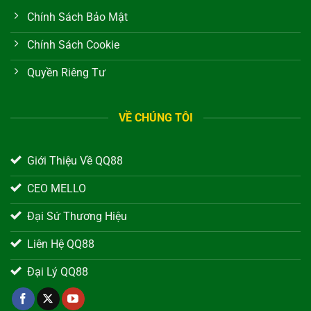
Chính Sách Bảo Mật
Chính Sách Cookie
Quyền Riêng Tư
VỀ CHÚNG TÔI
Giới Thiệu Về QQ88
CEO MELLO
Đại Sứ Thương Hiệu
Liên Hệ QQ88
Đại Lý QQ88