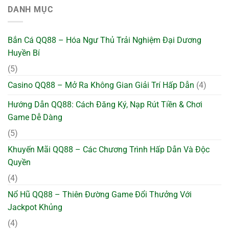
ôm
mặt
DANH MỤC
địch
hận
MU:
Ngoại
trước
Từ
hạng
Fulham?
chối
Anh
Bắn Cá QQ88 – Hóa Ngư Thủ Trải Nghiệm Đại Dương
biệt
giờ
thự
Huyền Bí
còn
triệu
xa
(5)
đô
vời?
sau
Casino QQ88 – Mở Ra Không Gian Giải Trí Hấp Dẫn
(4)
ghế
HLV,
nguyên
Hướng Dẫn QQ88: Cách Đăng Ký, Nạp Rút Tiền & Chơi
nhân
Game Dễ Dàng
khiến
fan
(5)
sốc?
Khuyến Mãi QQ88 – Các Chương Trình Hấp Dẫn Và Độc
Quyền
(4)
Nổ Hũ QQ88 – Thiên Đường Game Đổi Thưởng Với
Jackpot Khủng
(4)