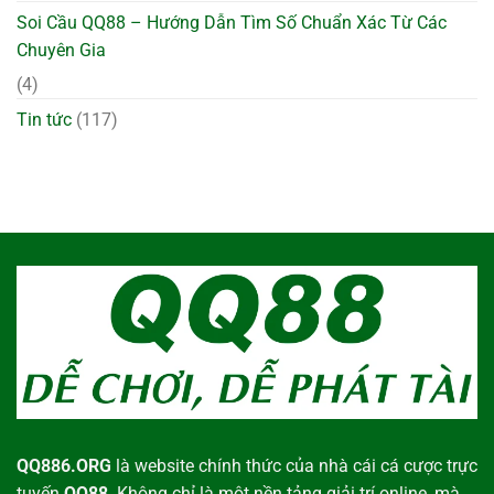
Soi Cầu QQ88 – Hướng Dẫn Tìm Số Chuẩn Xác Từ Các
Chuyên Gia
(4)
Tin tức
(117)
QQ886.ORG
là website chính thức của nhà cái cá cược trực
tuyến
QQ88
. Không chỉ là một nền tảng giải trí online, mà