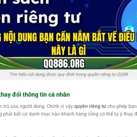
Tìm hiểu nội dung được quy định trong quyền riêng tư QQ88
hay đổi thông tin cá nhân
m trù của người dùng. Chính vì vậy
quyền riêng tư
cho phép bạn 
ng phải bất cứ danh mục nào khách hàng cũng có thể tự ý thay 