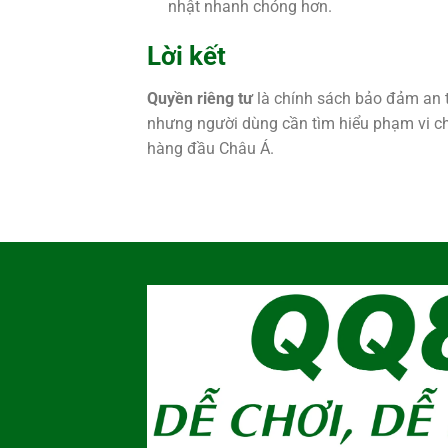
nhật nhanh chóng hơn.
Lời kết
Quyền riêng tư
là chính sách bảo đảm an 
nhưng người dùng cần tìm hiểu phạm vi cho
hàng đầu Châu Á.