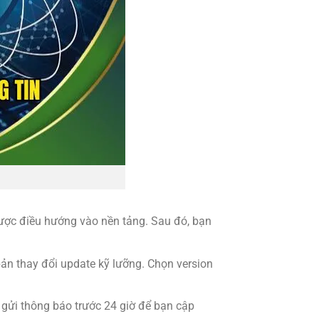
ược điều hướng vào nền tảng. Sau đó, bạn
bản thay đổi update kỹ lưỡng. Chọn version
 gửi thông báo trước 24 giờ để bạn cập