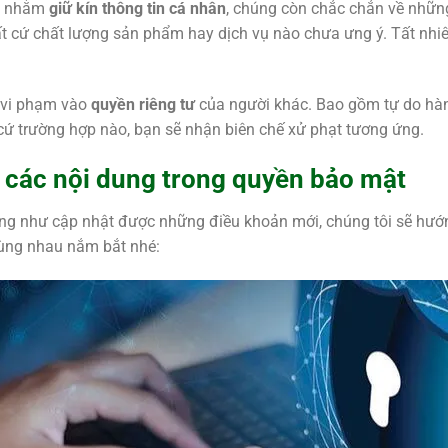
ật nhằm
giữ kín thông tin cá nhân
, chúng còn chắc chắn về những
ất cứ chất lượng sản phẩm hay dịch vụ nào chưa ưng ý. Tất nhi
c vi phạm vào
quyền riêng tư
của người khác. Bao gồm tự do hàn
 cứ trường hợp nào, bạn sẽ nhận biên chế xử phạt tương ứng.
 các nội dung trong quyền bảo mật
ũng như cập nhật được những điều khoản mới, chúng tôi sẽ hướ
cùng nhau nắm bắt nhé: