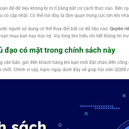
oàn để dữ liệu không bị rò rỉ bằng bất cứ cách thức nào. Bên
u có cập nhật. Có thể nói đây là tầm quan trọng cực lớn khi nhà
việc người sử dụng có thể thay đổi bất cứ dữ liệu nào.
Quyền ri
ạn mua bán hay trục lợi. Vui lòng tìm hiểu chi tiết thông tin tr
ủ đạo có mặt trong chính sách này
g văn bản, gửi đến khách hàng khi bạn mới đặt chân đến cổng 
 chốt. Chính vì vậy, topic ngay dưới đây sẽ giúp hội viên QQ88 