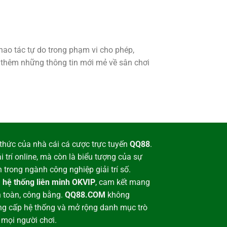
ao tác tự do trong phạm vi cho phép,
ó thêm những thông tin mới mẻ về sân chơi
 thức của nhà cái cá cược trực tuyến
QQ88
.
i trí online, mà còn là biểu tượng của sự
 trong ngành công nghiệp giải trí số.
a hệ thống liên minh OKVIP
, cam kết mang
n toàn, công bằng.
QQ88.COM
không
ng cấp hệ thống và mở rộng danh mục trò
 mọi người chơi.