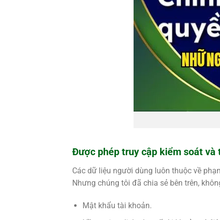
Được phép truy cập kiểm soát và t
Các dữ liệu người dùng luôn thuộc về phạ
Nhưng chúng tôi đã chia sẻ bên trên, khô
Mật khẩu tài khoản.